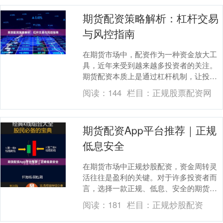
期货配资策略解析：杠杆交易
与风控指南
在期货市场中，配资作为一种资金放大工
具，近年来受到越来越多投资者的关注。
期货配资本质上是通过杠杆机制，让投资
者以较少的自有资金撬动更大规模的交易
阅读：
144
栏目：
正规股票配资网
头寸。然而低息炒....
期货配资App平台推荐｜正规
低息安全
在期货市场中正规炒股配资，资金周转灵
活往往是盈利的关键。对于许多投资者而
言，选择一款正规、低息、安全的期货配
资App平台，既能放大收益，又能控制风
阅读：
181
栏目：
正规炒股配资
险。然而，市面....