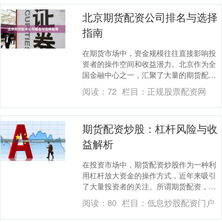
北京期货配资公司排名与选择
指南
在期货市场中，资金规模往往直接影响投
资者的操作空间和收益潜力。北京作为全
国金融中心之一，汇聚了大量的期货配资
公司，为投资者提供了通过杠杆放大资金
阅读：
72
栏目：
正规股票配资网
的机会。然而，面....
期货配资炒股：杠杆风险与收
益解析
在投资市场中，期货配资炒股作为一种利
用杠杆放大资金的操作方式，近年来吸引
了大量投资者的关注。所谓期货配资，是
指投资者通过配资公司获得额外资金，以
阅读：
80
栏目：
低息炒股配资门户
扩大交易规模股票....