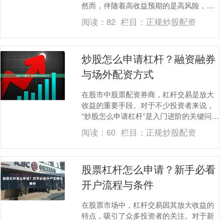
然而，伴随着高收益预期的是高风险，而
最大的风险之一，便是平台选择的合法
阅读：
82
栏目：
正规炒股配资
性。一旦误入非法平....
炒股怎么申请杠杆？融资融券
与场外配资方式
在股市中股票配资券商，杠杆交易是放大
收益的重要手段。对于不少投资者来说，
“炒股怎么申请杠杆”是入门进阶的关键问
题。目前主流途径主要有两种：**融资融
阅读：
60
栏目：
正规炒股配资
券**（场内....
股票杠杆怎么申请？新手必看
开户流程与条件
在股票市场中，杠杆交易因其放大收益的
特点，吸引了众多投资者的关注。对于新