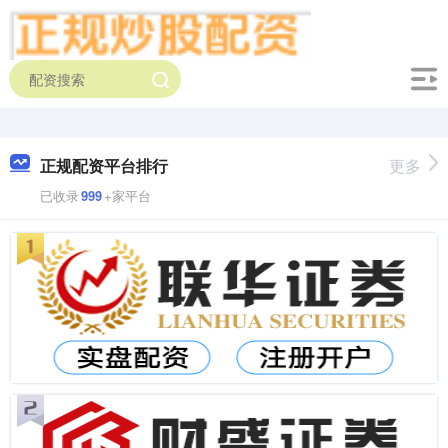
正规配资平台排行
更多
已收录
999
+家平台