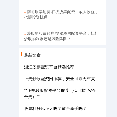
南通股票配资 在线股票配资：放大收益，
把握投资机遇
炒股的股票账户 揭秘股票配资平台：杠杆
炒股的利器还是风险陷阱？
最新文章
浙江股票配资平台精选推荐
正规炒股配资网推荐，安全可靠无重复
**正规炒股配资平台推荐（低门槛+安全
合规）**
股票杠杆风险大吗？适合新手吗？