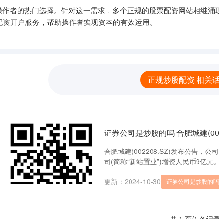
作者的热门选择。针对这一需求，多个正规的股票配资网站相继涌现
股配资开户服务，帮助操作者实现资本的有效运用。
正规炒股配资 相关
证券公司是炒股的吗 合肥城建(00
合肥城建(002208.SZ)发布公告
司(简称“新站置业”)增资人民币9亿元
更新：2024-10-30
证券公司是炒股的吗
共 1 页/1 条记