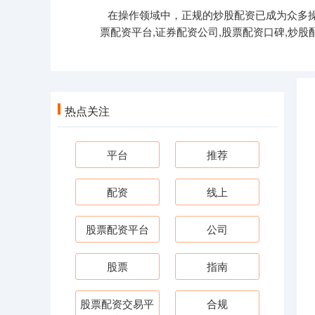
在操作领域中，正规的炒股配资已成为众多操
票配资平台,证券配资公司,股票配资口碑,炒
热点关注
平台
推荐
配资
线上
股票配资平台
公司
股票
指南
股票配资交易平
合规