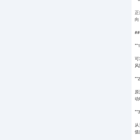
正
向
#
*
可
风
*
原
动
*
从
值