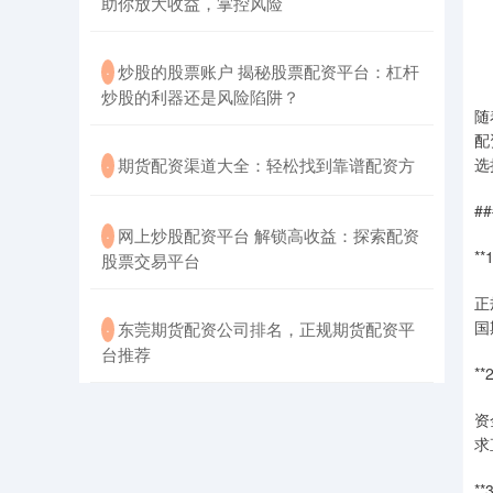
助你放大收益，掌控风险
​炒股的股票账户 揭秘股票配资平台：杠杆
·
炒股的利器还是风险陷阱？
随
配
​期货配资渠道大全：轻松找到靠谱配资方
选
·
#
​网上炒股配资平台 解锁高收益：探索配资
·
*
股票交易平台
正
国
​东莞期货配资公司排名，正规期货配资平
·
台推荐
*
资
求
*