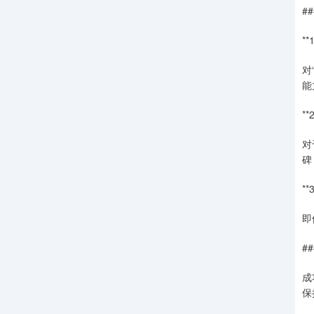
#
*
对
能
*
对
碑
*
即
#
成
保