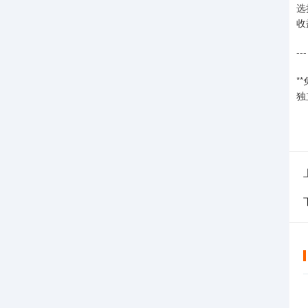
选
收
---
*
独