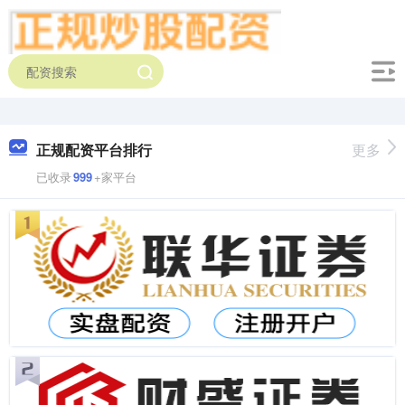
正规配资平台排行
更多
已收录
999
+家平台